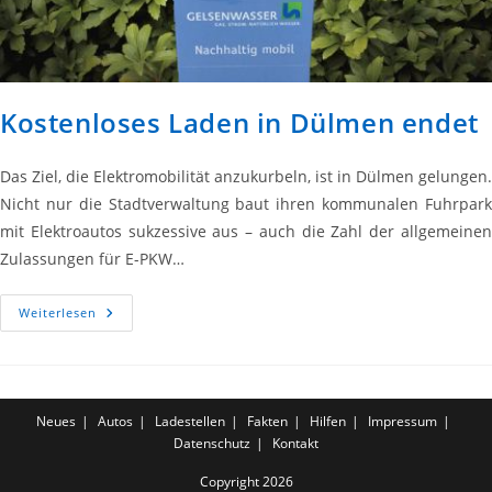
Kostenloses Laden in Dülmen endet
Das Ziel, die Elektromobilität anzukurbeln, ist in Dülmen gelungen.
Nicht nur die Stadtverwaltung baut ihren kommunalen Fuhrpark
mit Elektroautos sukzessive aus – auch die Zahl der allgemeinen
Zulassungen für E-PKW…
Kostenloses
Weiterlesen
Laden
In
Dülmen
Endet
Neues
Autos
Ladestellen
Fakten
Hilfen
Impressum
Datenschutz
Kontakt
Copyright 2026