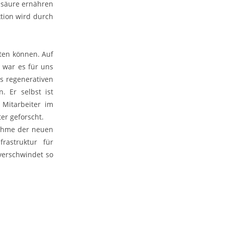
hsäure ernähren
ktion wird durch
eten können. Auf
i war es für uns
us regenerativen
. Er selbst ist
 Mitarbeiter im
er geforscht.
nahme der neuen
rastruktur für
verschwindet so