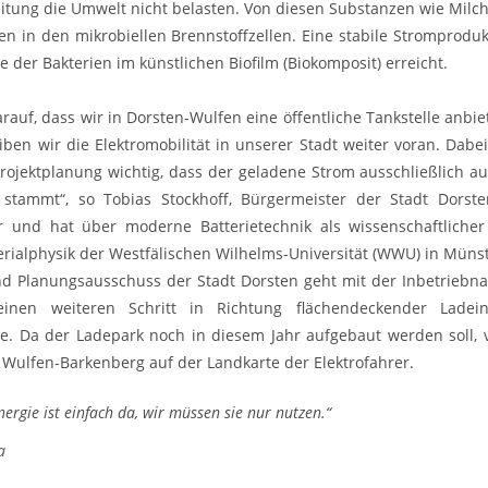
tung die Umwelt nicht belasten. Von diesen Substanzen wie Milc
ien in den mikrobiellen Brennstoffzellen. Eine stabile Stromprodu
e der Bakterien im künstlichen Biofilm (Biokomposit) erreicht.
darauf, dass wir in Dorsten-Wulfen eine öffentliche Tankstelle anbi
iben wir die Elektromobilität in unserer Stadt weiter voran. Dabe
rojektplanung wichtig, dass der geladene Strom ausschließlich a
 stammt“, so Tobias Stockhoff, Bürgermeister der Stadt Dorsten
r und hat über moderne Batterietechnik als wissenschaftlicher
terialphysik der Westfälischen Wilhelms-Universität (WWU) in Münst
d Planungsausschuss der Stadt Dorsten geht mit der Inbetrieb
einen weiteren Schritt in Richtung flächendeckender Ladeinf
ge. Da der Ladepark noch in diesem Jahr aufgebaut werden soll, 
 Wulfen-Barkenberg auf der Landkarte der Elektrofahrer.
nergie ist einfach da, wir müssen sie nur nutzen.“
a