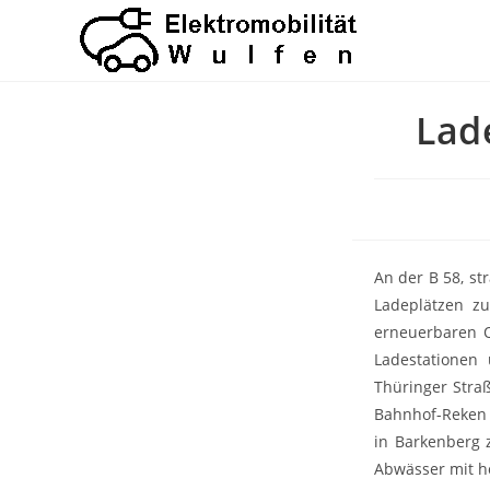
Zum
Inhalt
springen
Lad
An der B 58, st
Ladeplätzen z
erneuerbaren Q
Ladestationen 
Thüringer Stra
Bahnhof-Reken 
in Barkenberg 
Abwässer mit h