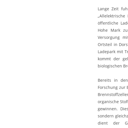
Lange Zeit fuh
„Allelektrisch
öffentliche La
Hohe Mark zu 
Versorgung mi
Ortsteil in Do
Ladepark mit Tr
kommt der gel
biologischen Br
Bereits in de
Forschung zur 
Brennstoffzel
organische Stof
gewinnen. Die
sondern gleichz
dient der Ge