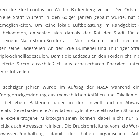
ren die Elektroautos an Wulfen-Barkenberg vorbei. Der Ortsteil
e Neue Stadt Wulfen“ in den 60iger Jahren gebaut wurde, hat 
demöglichkeiten. Um keine lokale Luftbelastung im Randgebiet
bekommen, entschied sich damals der Rat der Stadt für ei
t einem Nachtstrom-Sondertarif. Nun bekommt auch der ein
rsten seine Ladestellen. An der Ecke Dülmener und Thüringer Stra
iple-Schnellladesäulen. Damit die Ladesäulen den Förderrichtlin
ieferte Strom ausschließlich aus erneuerbaren Energien unt
ennstoffzellen.
n sechziger Jahren wurde im Auftrag der NASA während ei
Energierückgewinnung aus menschlichen Abfällen und Fäkalien du
len betrieben. Bakterien bauen in der Umwelt und im Abwa
fe ab. Diese bakterielle Aktivität ermöglicht es, elektrischen Strom
se exoelektrogene Mikroorganismen können dabei nicht nur S
eitig auch Abwasser reinigen. Die Druckrohrleitung vom Iglo Wer
wässer-Reinhaltung, damit die hohen organischen An