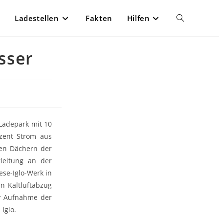
Ladestellen
Fakten
Hilfen
Website-
sser
Suche
umschalten
 Ladepark mit 10
zent Strom aus
den Dächern der
rleitung an der
se-Iglo-Werk in
n Kaltluftabzug
er Aufnahme der
Iglo.