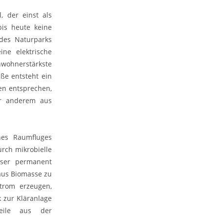
, der einst als
bis heute keine
 des Naturparks
ne elektrische
wohnerstärkste
ße entsteht ein
ien entsprechen,
er anderem aus
nes Raumfluges
rch mikrobielle
sser permanent
 aus Biomasse zu
trom erzeugen,
k zur Kläranlage
teile aus der