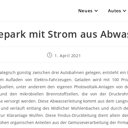
Neues
Autos
epark mit Strom aus Abwa
Beitrag
1. April 2021
veröffentlicht:
rategisch günstig zwischen drei Autobahnen gelegen, entsteht ein
um Aufladen von Elektro-Fahrzeugen. Geladen wird mit 100 Pro
uellen, unter anderem den eigenen Photovoltaik-Anlagen von 
und den mikrobiellen Brennstoffzellen, die von der Druckroh
ße versorgt werden. Diese Abwasserleitung kommt aus dem Langne
und verläuft entlang des Midlicher Mühlenbaches und durch de
zur Kläranlage Wulfen. Diese Findus-Druckleitung dient allein d
ohen organischen Anteilen aus der Gemüseverarbeitung der Firma 