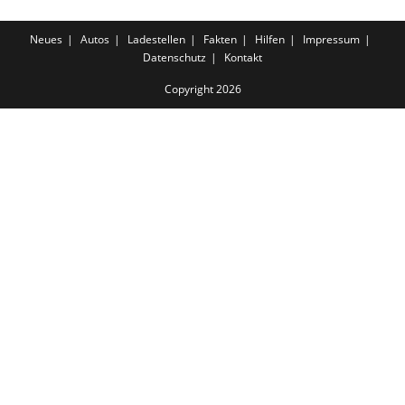
Ladesäulen
Eingerichtet
Neues
Autos
Ladestellen
Fakten
Hilfen
Impressum
Datenschutz
Kontakt
Copyright 2026